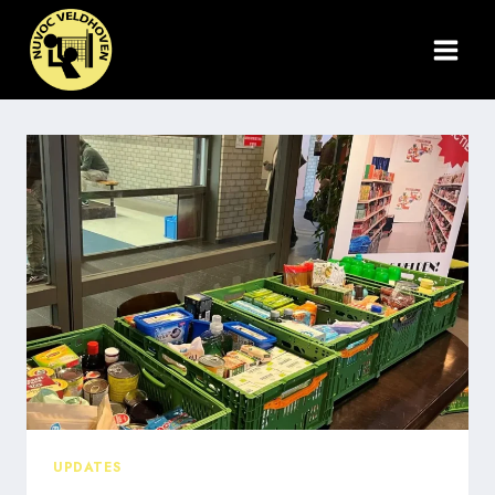
Doorgaan
naar
inhoud
UPDATES