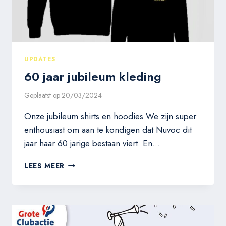
UPDATES
60 jaar jubileum kleding
Geplaatst op
20/03/2024
Onze jubileum shirts en hoodies We zijn super
enthousiast om aan te kondigen dat Nuvoc dit
jaar haar 60 jarige bestaan viert. En…
60
LEES MEER
JAAR
JUBILEUM
KLEDING