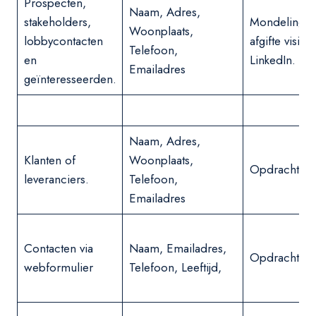
Prospecten,
Naam, Adres,
stakeholders,
Mondelinge 
Woonplaats,
lobbycontacten
afgifte visitek
Telefoon,
en
LinkedIn.
Emailadres
geïnteresseerden.
Naam, Adres,
Klanten of
Woonplaats,
Opdracht of 
leveranciers.
Telefoon,
Emailadres
Contacten via
Naam, Emailadres,
Opdracht
webformulier
Telefoon, Leeftijd,