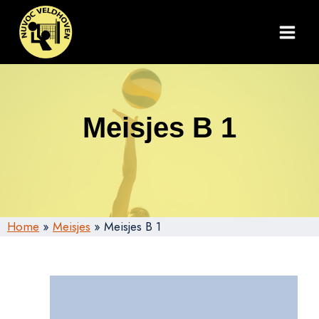
Doorgaan
naar
inhoud
Meisjes B 1
Home
»
Meisjes
»
Meisjes B 1