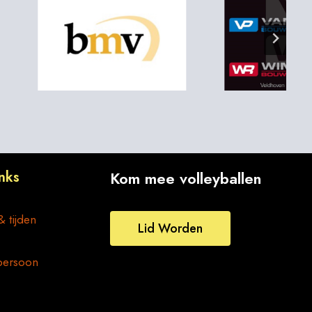
nks
Kom mee volleyballen
& tijden
Lid Worden
persoon