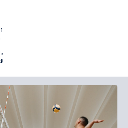
f
n
de
d!