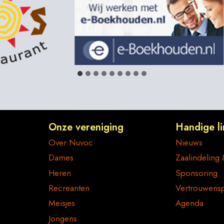
Onze vereniging
Handige li
Over Nuvoc
Nieuws
Dames
Zaalindeling 
Heren
Sponsoring
Recreanten
Vertrouwens
Meisjes
Agenda
Jongens