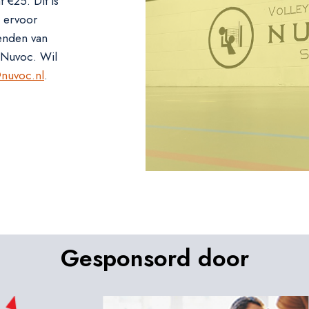
 €25. Dit is
e ervoor
enden van
 Nuvoc. Wil
nuvoc.nl
.
Gesponsord door