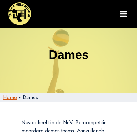
Doorgaan
naar
inhoud
Dames
Home
»
Dames
Nuvoc heeft in de NeVoBo-competitie
meerdere dames teams. Aanvullende