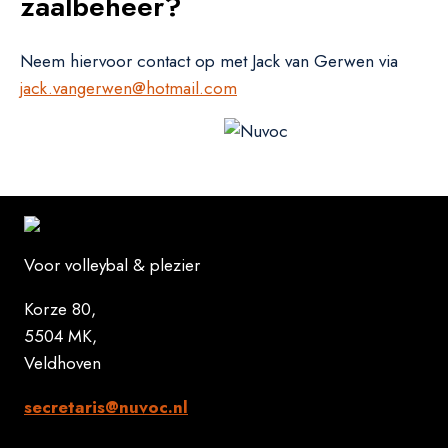
zaalbeheer?
Neem hiervoor contact op met Jack van Gerwen via
jack.vangerwen@hotmail.com
Voor volleybal & plezier
Korze 80,
5504 MK,
Veldhoven
secretaris@nuvoc.nl