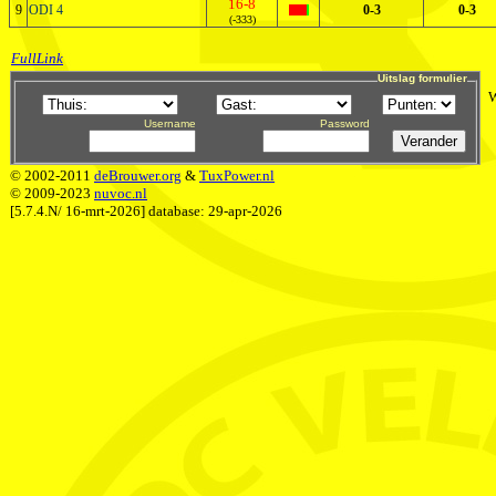
16-8
9
ODI 4
0-3
0-3
(-333)
FullLink
Uitslag formulier
W
Username
Password
© 2002-2011
deBrouwer.org
&
TuxPower.nl
© 2009-2023
nuvoc.nl
[5.7.4.N/ 16-mrt-2026] database: 29-apr-2026