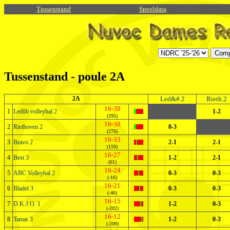
Tussenstand
Speeldata
Tussenstand - poule 2A
2A
Led&#.2
Rieth.2
16-38
1
Ledûb volleybal 2
1-2
(295)
16-38
2
Riethoven 2
0-3
(276)
16-33
3
Bravo 2
2-1
2-1
(159)
16-27
4
Best 3
1-2
2-1
(61)
16-24
5
ABC Volleybal 2
0-3
0-3
(-16)
16-21
6
Bladel 3
0-3
0-3
(-40)
16-15
7
D.K.J.O. 1
1-2
0-3
(-202)
16-12
8
Tamar 3
1-2
0-3
(-200)